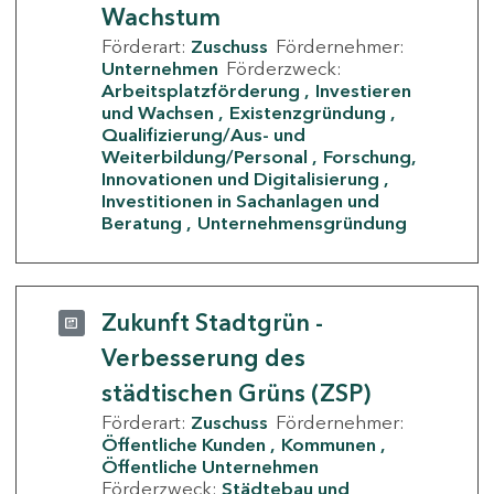
Wachstum
Förderart:
Zuschuss
Fördernehmer:
Unternehmen
Förderzweck:
Arbeitsplatzförderung
Investieren
und Wachsen
Existenzgründung
Qualifizierung/Aus- und
Weiterbildung/Personal
Forschung,
Innovationen und Digitalisierung
Investitionen in Sachanlagen und
Beratung
Unternehmensgründung
Zukunft Stadtgrün -
Verbesserung des
städtischen Grüns (ZSP)
Förderart:
Zuschuss
Fördernehmer:
Öffentliche Kunden
Kommunen
Öffentliche Unternehmen
Förderzweck:
Städtebau und