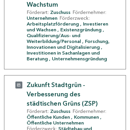
Wachstum
Förderart:
Zuschuss
Fördernehmer:
Unternehmen
Förderzweck:
Arbeitsplatzförderung
Investieren
und Wachsen
Existenzgründung
Qualifizierung/Aus- und
Weiterbildung/Personal
Forschung,
Innovationen und Digitalisierung
Investitionen in Sachanlagen und
Beratung
Unternehmensgründung
Zukunft Stadtgrün -
Verbesserung des
städtischen Grüns (ZSP)
Förderart:
Zuschuss
Fördernehmer:
Öffentliche Kunden
Kommunen
Öffentliche Unternehmen
Förderzweck:
Städtebau und