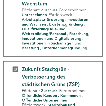
Wachstum
Förderart:
Zuschuss
Fördernehmer:
Unternehmen
Förderzweck:
Arbeitsplatzförderung
Investieren
und Wachsen
Existenzgründung
Qualifizierung/Aus- und
Weiterbildung/Personal
Forschung,
Innovationen und Digitalisierung
Investitionen in Sachanlagen und
Beratung
Unternehmensgründung
Zukunft Stadtgrün -
Verbesserung des
städtischen Grüns (ZSP)
Förderart:
Zuschuss
Fördernehmer:
Öffentliche Kunden
Kommunen
Öffentliche Unternehmen
Förderzweck:
Städtebau und