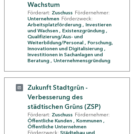
Wachstum
Förderart:
Zuschuss
Fördernehmer:
Unternehmen
Förderzweck:
Arbeitsplatzförderung
Investieren
und Wachsen
Existenzgründung
Qualifizierung/Aus- und
Weiterbildung/Personal
Forschung,
Innovationen und Digitalisierung
Investitionen in Sachanlagen und
Beratung
Unternehmensgründung
Zukunft Stadtgrün -
Verbesserung des
städtischen Grüns (ZSP)
Förderart:
Zuschuss
Fördernehmer:
Öffentliche Kunden
Kommunen
Öffentliche Unternehmen
Förderzweck:
Städtebau und