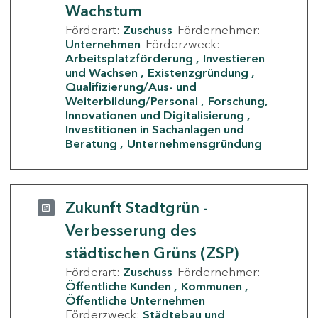
Wachstum
Förderart:
Zuschuss
Fördernehmer:
Unternehmen
Förderzweck:
Arbeitsplatzförderung
Investieren
und Wachsen
Existenzgründung
Qualifizierung/Aus- und
Weiterbildung/Personal
Forschung,
Innovationen und Digitalisierung
Investitionen in Sachanlagen und
Beratung
Unternehmensgründung
Zukunft Stadtgrün -
Verbesserung des
städtischen Grüns (ZSP)
Förderart:
Zuschuss
Fördernehmer:
Öffentliche Kunden
Kommunen
Öffentliche Unternehmen
Förderzweck:
Städtebau und