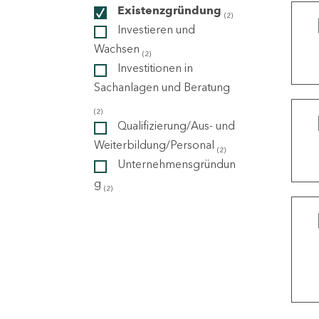
Existenzgründung
(2)
Investieren und
ndorte
Wachsen
(2)
Investitionen in
Sachanlagen und Beratung
(2)
Qualifizierung/Aus- und
Weiterbildung/Personal
(2)
Unternehmensgründun
g
(2)