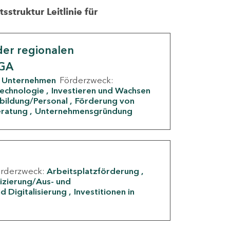
struktur Leitlinie für
er regionalen
IGA
Unternehmen
Förderzweck:
Technologie
Investieren und Wachsen
rbildung/Personal
Förderung von
eratung
Unternehmensgründung
örderzweck:
Arbeitsplatzförderung
fizierung/Aus- und
d Digitalisierung
Investitionen in
g