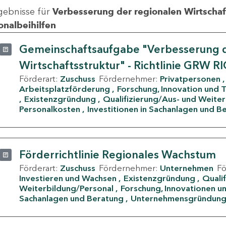
gebnisse für
Verbesserung der regionalen Wirtschafts
onalbeihilfen
Gemeinschaftsaufgabe "Verbesserung d
Wirtschaftsstruktur" - Richtlinie GRW R
Förderart:
Zuschuss
Fördernehmer:
Privatpersonen
Arbeitsplatzförderung
Forschung, Innovation und 
Existenzgründung
Qualifizierung/Aus- und Weite
Personalkosten
Investitionen in Sachanlagen und B
Förderrichtlinie Regionales Wachstum
Förderart:
Zuschuss
Fördernehmer:
Unternehmen
F
Investieren und Wachsen
Existenzgründung
Quali
Weiterbildung/Personal
Forschung, Innovationen un
Sachanlagen und Beratung
Unternehmensgründun