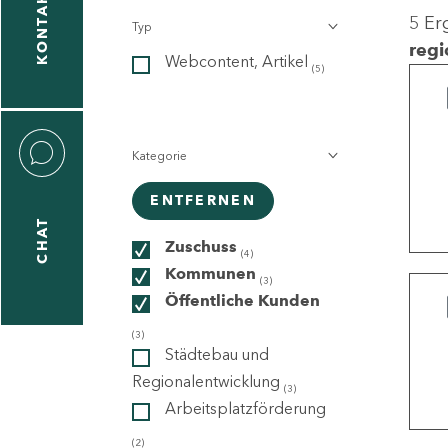
KONTAKT
5 Er
Typ
gen
regi
Webcontent, Artikel
n
(5)
Kategorie
ENTFERNEN
CHAT
icecenter
Zuschuss
(4)
Kommunen
(3)
Öffentliche Kunden
taktformular
(3)
Städtebau und
Regionalentwicklung
(3)
Arbeitsplatzförderung
erportal
(2)