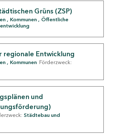
tädtischen Grüns (ZSP)
den
Kommunen
Öffentliche
entwicklung
r regionale Entwicklung
den
Kommunen
Förderzweck:
ngsplänen und
nungsförderung)
derzweck:
Städtebau und