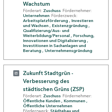
Wachstum
Förderart:
Zuschuss
Fördernehmer:
Unternehmen
Förderzweck:
Arbeitsplatzförderung
Investieren
und Wachsen
Existenzgründung
Qualifizierung/Aus- und
Weiterbildung/Personal
Forschung,
Innovationen und Digitalisierung
Investitionen in Sachanlagen und
Beratung
Unternehmensgründung
Zukunft Stadtgrün -
Verbesserung des
städtischen Grüns (ZSP)
Förderart:
Zuschuss
Fördernehmer:
Öffentliche Kunden
Kommunen
Öffentliche Unternehmen
Förderzweck:
Städtebau und