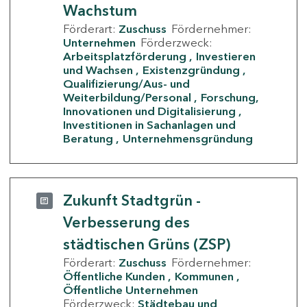
Wachstum
Förderart:
Zuschuss
Fördernehmer:
Unternehmen
Förderzweck:
Arbeitsplatzförderung
Investieren
und Wachsen
Existenzgründung
Qualifizierung/Aus- und
Weiterbildung/Personal
Forschung,
Innovationen und Digitalisierung
Investitionen in Sachanlagen und
Beratung
Unternehmensgründung
Zukunft Stadtgrün -
Verbesserung des
städtischen Grüns (ZSP)
Förderart:
Zuschuss
Fördernehmer:
Öffentliche Kunden
Kommunen
Öffentliche Unternehmen
Förderzweck:
Städtebau und