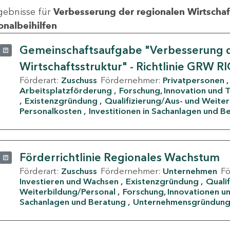
gebnisse für
Verbesserung der regionalen Wirtschafts
onalbeihilfen
Gemeinschaftsaufgabe "Verbesserung d
Wirtschaftsstruktur" - Richtlinie GRW R
Förderart:
Zuschuss
Fördernehmer:
Privatpersonen
Arbeitsplatzförderung
Forschung, Innovation und 
Existenzgründung
Qualifizierung/Aus- und Weite
Personalkosten
Investitionen in Sachanlagen und B
Förderrichtlinie Regionales Wachstum
Förderart:
Zuschuss
Fördernehmer:
Unternehmen
F
Investieren und Wachsen
Existenzgründung
Quali
Weiterbildung/Personal
Forschung, Innovationen un
Sachanlagen und Beratung
Unternehmensgründun