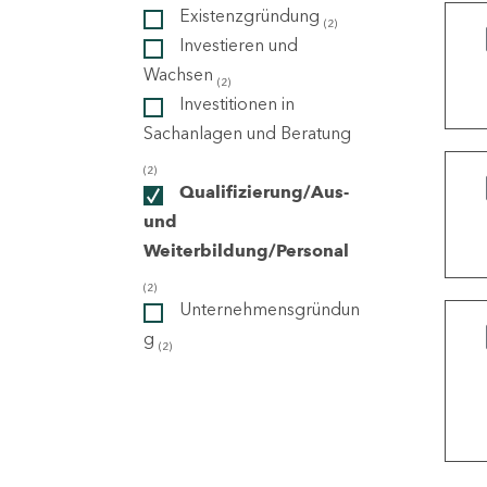
Existenzgründung
(2)
Investieren und
ndorte
Wachsen
(2)
Investitionen in
Sachanlagen und Beratung
(2)
Qualifizierung/Aus-
und
Weiterbildung/Personal
(2)
Unternehmensgründun
g
(2)