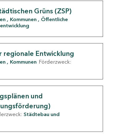
tädtischen Grüns (ZSP)
den
Kommunen
Öffentliche
entwicklung
r regionale Entwicklung
den
Kommunen
Förderzweck:
ngsplänen und
nungsförderung)
derzweck:
Städtebau und