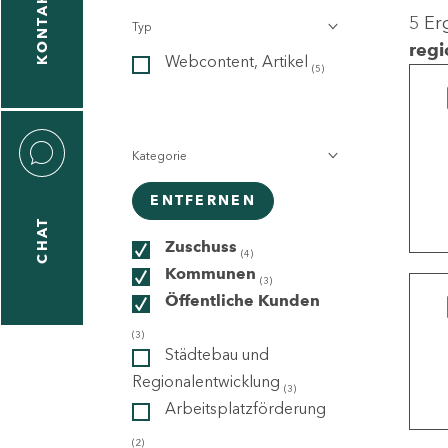
KONTAKT
5 Er
Typ
gen
regi
Webcontent, Artikel
n
(5)
Kategorie
ENTFERNEN
CHAT
icecenter
Zuschuss
(4)
Kommunen
(3)
Öffentliche Kunden
taktformular
(3)
Städtebau und
Regionalentwicklung
(3)
Arbeitsplatzförderung
erportal
(2)