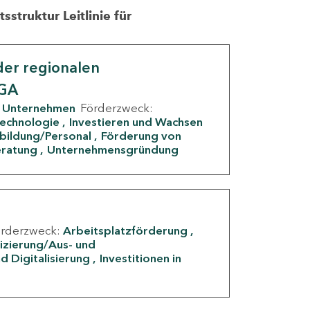
struktur Leitlinie für
er regionalen
IGA
Unternehmen
Förderzweck:
Technologie
Investieren und Wachsen
rbildung/Personal
Förderung von
eratung
Unternehmensgründung
örderzweck:
Arbeitsplatzförderung
fizierung/Aus- und
d Digitalisierung
Investitionen in
g