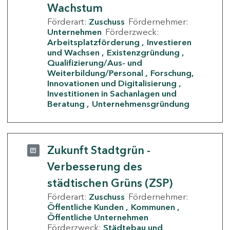
Wachstum
Förderart:
Zuschuss
Fördernehmer:
Unternehmen
Förderzweck:
Arbeitsplatzförderung
Investieren
und Wachsen
Existenzgründung
Qualifizierung/Aus- und
Weiterbildung/Personal
Forschung,
Innovationen und Digitalisierung
Investitionen in Sachanlagen und
Beratung
Unternehmensgründung
Zukunft Stadtgrün -
Verbesserung des
städtischen Grüns (ZSP)
Förderart:
Zuschuss
Fördernehmer:
Öffentliche Kunden
Kommunen
Öffentliche Unternehmen
Förderzweck:
Städtebau und