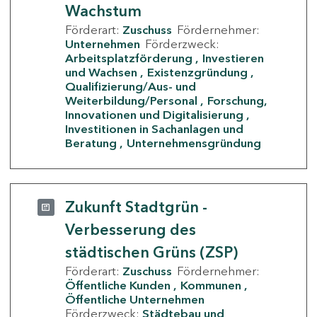
Wachstum
Förderart:
Zuschuss
Fördernehmer:
Unternehmen
Förderzweck:
Arbeitsplatzförderung
Investieren
und Wachsen
Existenzgründung
Qualifizierung/Aus- und
Weiterbildung/Personal
Forschung,
Innovationen und Digitalisierung
Investitionen in Sachanlagen und
Beratung
Unternehmensgründung
Zukunft Stadtgrün -
Verbesserung des
städtischen Grüns (ZSP)
Förderart:
Zuschuss
Fördernehmer:
Öffentliche Kunden
Kommunen
Öffentliche Unternehmen
Förderzweck:
Städtebau und