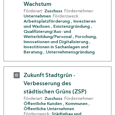
Wachstum
Förderart:
Zuschuss
Fördernehmer:
Unternehmen
Förderzweck:
Arbeitsplatzförderung
Investieren
und Wachsen
Existenzgründung
Qualifizierung/Aus- und
Weiterbildung/Personal
Forschung,
Innovationen und Digitalisierung
Investitionen in Sachanlagen und
Beratung
Unternehmensgründung
Zukunft Stadtgrün -
Verbesserung des
städtischen Grüns (ZSP)
Förderart:
Zuschuss
Fördernehmer:
Öffentliche Kunden
Kommunen
Öffentliche Unternehmen
Förderzweck:
Städtebau und