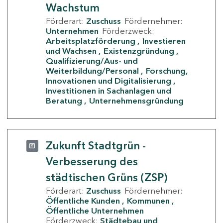
Wachstum
Förderart:
Zuschuss
Fördernehmer:
Unternehmen
Förderzweck:
Arbeitsplatzförderung
Investieren
und Wachsen
Existenzgründung
Qualifizierung/Aus- und
Weiterbildung/Personal
Forschung,
Innovationen und Digitalisierung
Investitionen in Sachanlagen und
Beratung
Unternehmensgründung
Zukunft Stadtgrün -
Verbesserung des
städtischen Grüns (ZSP)
Förderart:
Zuschuss
Fördernehmer:
Öffentliche Kunden
Kommunen
Öffentliche Unternehmen
Förderzweck:
Städtebau und