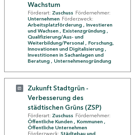
Wachstum
Förderart:
Zuschuss
Fördernehmer:
Unternehmen
Förderzweck:
Arbeitsplatzförderung
Investieren
und Wachsen
Existenzgründung
Qualifizierung/Aus- und
Weiterbildung/Personal
Forschung,
Innovationen und Digitalisierung
Investitionen in Sachanlagen und
Beratung
Unternehmensgründung
Zukunft Stadtgrün -
Verbesserung des
städtischen Grüns (ZSP)
Förderart:
Zuschuss
Fördernehmer:
Öffentliche Kunden
Kommunen
Öffentliche Unternehmen
Förderzweck:
Städtebau und