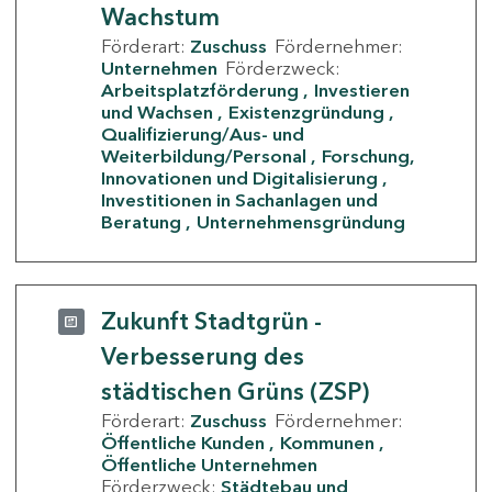
Wachstum
Förderart:
Zuschuss
Fördernehmer:
Unternehmen
Förderzweck:
Arbeitsplatzförderung
Investieren
und Wachsen
Existenzgründung
Qualifizierung/Aus- und
Weiterbildung/Personal
Forschung,
Innovationen und Digitalisierung
Investitionen in Sachanlagen und
Beratung
Unternehmensgründung
Zukunft Stadtgrün -
Verbesserung des
städtischen Grüns (ZSP)
Förderart:
Zuschuss
Fördernehmer:
Öffentliche Kunden
Kommunen
Öffentliche Unternehmen
Förderzweck:
Städtebau und