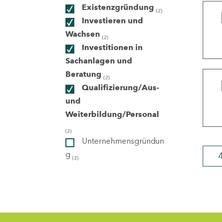
Existenzgründung
(2)
Investieren und
ndorte
Wachsen
(2)
Investitionen in
Sachanlagen und
Beratung
(2)
Qualifizierung/Aus-
und
Weiterbildung/Personal
(2)
Unternehmensgründun
g
(2)