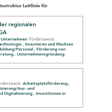
struktur Leitlinie für
er regionalen
IGA
Unternehmen
Förderzweck:
Technologie
Investieren und Wachsen
rbildung/Personal
Förderung von
eratung
Unternehmensgründung
örderzweck:
Arbeitsplatzförderung
fizierung/Aus- und
d Digitalisierung
Investitionen in
g