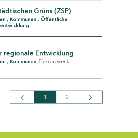
tädtischen Grüns (ZSP)
den
Kommunen
Öffentliche
entwicklung
r regionale Entwicklung
den
Kommunen
Förderzweck:
1
2
Seite
Seite