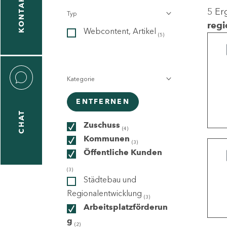
KONTAKT
5 Er
Typ
gen
regi
Webcontent, Artikel
n
(5)
Kategorie
ENTFERNEN
CHAT
icecenter
Zuschuss
(4)
Kommunen
(3)
Öffentliche Kunden
taktformular
(3)
Städtebau und
Regionalentwicklung
(3)
Arbeitsplatzförderun
erportal
g
(2)