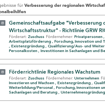
gebnisse für
Verbesserung der regionalen Wirtschafts
onalbeihilfen
Gemeinschaftsaufgabe "Verbesserung d
Wirtschaftsstruktur" - Richtlinie GRW R
Förderart:
Zuschuss
Fördernehmer:
Privatpersonen
Arbeitsplatzförderung
Forschung, Innovation und 
Existenzgründung
Qualifizierung/Aus- und Weite
Personalkosten
Investitionen in Sachanlagen und B
Förderrichtlinie Regionales Wachstum
Förderart:
Zuschuss
Fördernehmer:
Unternehmen
F
Investieren und Wachsen
Existenzgründung
Quali
Weiterbildung/Personal
Forschung, Innovationen un
Sachanlagen und Beratung
Unternehmensgründun