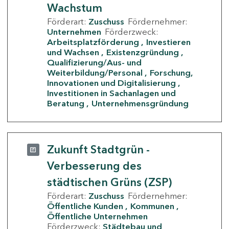
Wachstum
Förderart:
Zuschuss
Fördernehmer:
Unternehmen
Förderzweck:
Arbeitsplatzförderung
Investieren
und Wachsen
Existenzgründung
Qualifizierung/Aus- und
Weiterbildung/Personal
Forschung,
Innovationen und Digitalisierung
Investitionen in Sachanlagen und
Beratung
Unternehmensgründung
Zukunft Stadtgrün -
Verbesserung des
städtischen Grüns (ZSP)
Förderart:
Zuschuss
Fördernehmer:
Öffentliche Kunden
Kommunen
Öffentliche Unternehmen
Förderzweck:
Städtebau und