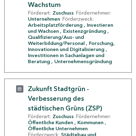
Wachstum
Förderart:
Zuschuss
Fördernehmer:
Unternehmen
Förderzweck:
Arbeitsplatzförderung
Investieren
und Wachsen
Existenzgründung
Qualifizierung/Aus- und
Weiterbildung/Personal
Forschung,
Innovationen und Digitalisierung
Investitionen in Sachanlagen und
Beratung
Unternehmensgründung
Zukunft Stadtgrün -
Verbesserung des
städtischen Grüns (ZSP)
Förderart:
Zuschuss
Fördernehmer:
Öffentliche Kunden
Kommunen
Öffentliche Unternehmen
Förderzweck:
Städtebau und