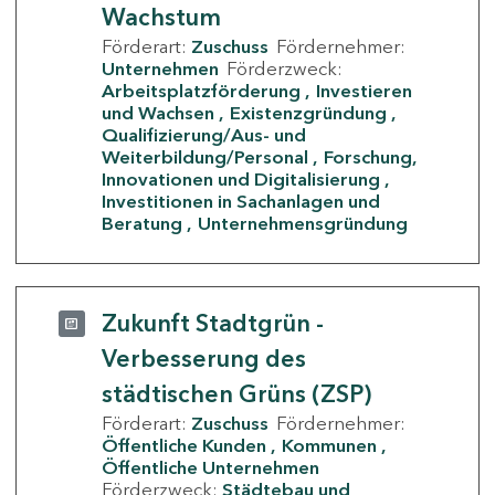
Wachstum
Förderart:
Zuschuss
Fördernehmer:
Unternehmen
Förderzweck:
Arbeitsplatzförderung
Investieren
und Wachsen
Existenzgründung
Qualifizierung/Aus- und
Weiterbildung/Personal
Forschung,
Innovationen und Digitalisierung
Investitionen in Sachanlagen und
Beratung
Unternehmensgründung
Zukunft Stadtgrün -
Verbesserung des
städtischen Grüns (ZSP)
Förderart:
Zuschuss
Fördernehmer:
Öffentliche Kunden
Kommunen
Öffentliche Unternehmen
Förderzweck:
Städtebau und