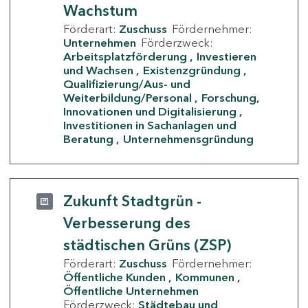
Wachstum
Förderart:
Zuschuss
Fördernehmer:
Unternehmen
Förderzweck:
Arbeitsplatzförderung
Investieren
und Wachsen
Existenzgründung
Qualifizierung/Aus- und
Weiterbildung/Personal
Forschung,
Innovationen und Digitalisierung
Investitionen in Sachanlagen und
Beratung
Unternehmensgründung
Zukunft Stadtgrün -
Verbesserung des
städtischen Grüns (ZSP)
Förderart:
Zuschuss
Fördernehmer:
Öffentliche Kunden
Kommunen
Öffentliche Unternehmen
Förderzweck:
Städtebau und