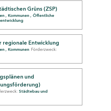
tädtischen Grüns (ZSP)
den
Kommunen
Öffentliche
entwicklung
r regionale Entwicklung
den
Kommunen
Förderzweck:
ngsplänen und
nungsförderung)
derzweck:
Städtebau und