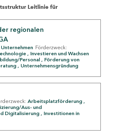
struktur Leitlinie für
er regionalen
IGA
Unternehmen
Förderzweck:
Technologie
Investieren und Wachsen
rbildung/Personal
Förderung von
eratung
Unternehmensgründung
örderzweck:
Arbeitsplatzförderung
fizierung/Aus- und
d Digitalisierung
Investitionen in
g