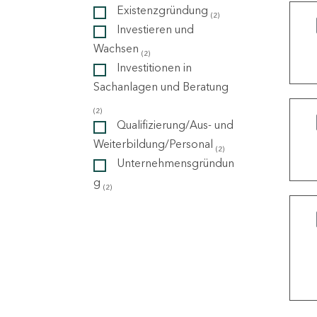
Existenzgründung
(2)
Investieren und
ndorte
Wachsen
(2)
Investitionen in
Sachanlagen und Beratung
(2)
Qualifizierung/Aus- und
Weiterbildung/Personal
(2)
Unternehmensgründun
g
(2)