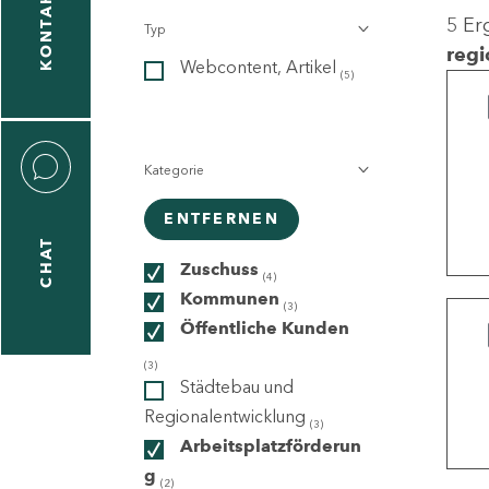
KONTAKT
5 Er
Typ
gen
regi
Webcontent, Artikel
n
(5)
Kategorie
ENTFERNEN
CHAT
icecenter
Zuschuss
(4)
Kommunen
(3)
Öffentliche Kunden
taktformular
(3)
Städtebau und
Regionalentwicklung
(3)
Arbeitsplatzförderun
erportal
g
(2)