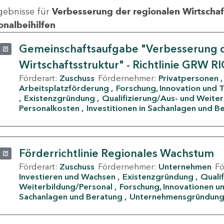
gebnisse für
Verbesserung der regionalen Wirtschafts
onalbeihilfen
Gemeinschaftsaufgabe "Verbesserung d
Wirtschaftsstruktur" - Richtlinie GRW R
Förderart:
Zuschuss
Fördernehmer:
Privatpersonen
Arbeitsplatzförderung
Forschung, Innovation und 
Existenzgründung
Qualifizierung/Aus- und Weite
Personalkosten
Investitionen in Sachanlagen und B
Förderrichtlinie Regionales Wachstum
Förderart:
Zuschuss
Fördernehmer:
Unternehmen
F
Investieren und Wachsen
Existenzgründung
Quali
Weiterbildung/Personal
Forschung, Innovationen un
Sachanlagen und Beratung
Unternehmensgründun