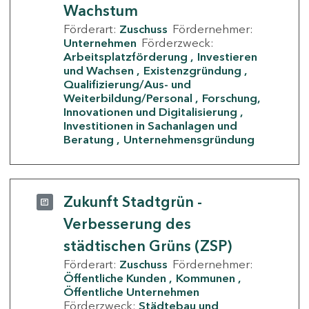
Wachstum
Förderart:
Zuschuss
Fördernehmer:
Unternehmen
Förderzweck:
Arbeitsplatzförderung
Investieren
und Wachsen
Existenzgründung
Qualifizierung/Aus- und
Weiterbildung/Personal
Forschung,
Innovationen und Digitalisierung
Investitionen in Sachanlagen und
Beratung
Unternehmensgründung
Zukunft Stadtgrün -
Verbesserung des
städtischen Grüns (ZSP)
Förderart:
Zuschuss
Fördernehmer:
Öffentliche Kunden
Kommunen
Öffentliche Unternehmen
Förderzweck:
Städtebau und