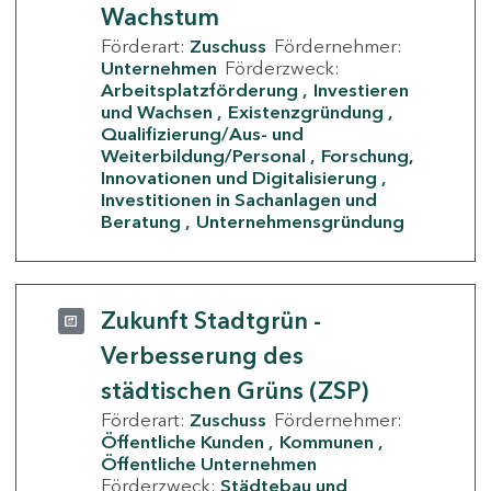
Wachstum
Förderart:
Zuschuss
Fördernehmer:
Unternehmen
Förderzweck:
Arbeitsplatzförderung
Investieren
und Wachsen
Existenzgründung
Qualifizierung/Aus- und
Weiterbildung/Personal
Forschung,
Innovationen und Digitalisierung
Investitionen in Sachanlagen und
Beratung
Unternehmensgründung
Zukunft Stadtgrün -
Verbesserung des
städtischen Grüns (ZSP)
Förderart:
Zuschuss
Fördernehmer:
Öffentliche Kunden
Kommunen
Öffentliche Unternehmen
Förderzweck:
Städtebau und