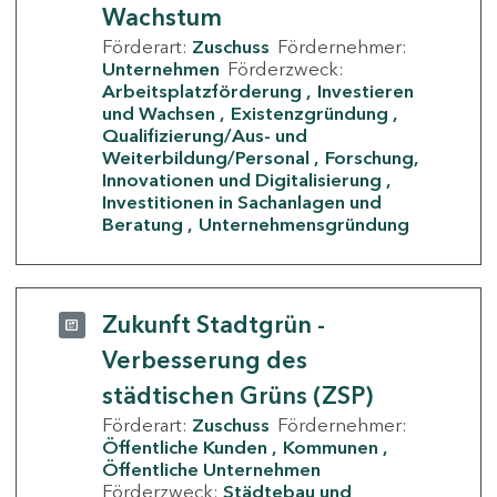
Wachstum
Förderart:
Zuschuss
Fördernehmer:
Unternehmen
Förderzweck:
Arbeitsplatzförderung
Investieren
und Wachsen
Existenzgründung
Qualifizierung/Aus- und
Weiterbildung/Personal
Forschung,
Innovationen und Digitalisierung
Investitionen in Sachanlagen und
Beratung
Unternehmensgründung
Zukunft Stadtgrün -
Verbesserung des
städtischen Grüns (ZSP)
Förderart:
Zuschuss
Fördernehmer:
Öffentliche Kunden
Kommunen
Öffentliche Unternehmen
Förderzweck:
Städtebau und