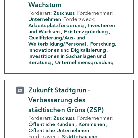
Wachstum
Förderart:
Zuschuss
Fördernehmer:
Unternehmen
Förderzweck:
Arbeitsplatzförderung
Investieren
und Wachsen
Existenzgründung
Qualifizierung/Aus- und
Weiterbildung/Personal
Forschung,
Innovationen und Digitalisierung
Investitionen in Sachanlagen und
Beratung
Unternehmensgründung
Zukunft Stadtgrün -
Verbesserung des
städtischen Grüns (ZSP)
Förderart:
Zuschuss
Fördernehmer:
Öffentliche Kunden
Kommunen
Öffentliche Unternehmen
Förderzweck:
Städtebau und