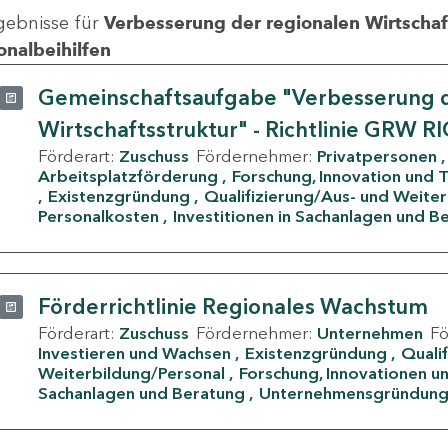
gebnisse für
Verbesserung der regionalen Wirtschafts
onalbeihilfen
Gemeinschaftsaufgabe "Verbesserung d
Wirtschaftsstruktur" - Richtlinie GRW R
Förderart:
Zuschuss
Fördernehmer:
Privatpersonen
Arbeitsplatzförderung
Forschung, Innovation und 
Existenzgründung
Qualifizierung/Aus- und Weite
Personalkosten
Investitionen in Sachanlagen und B
Förderrichtlinie Regionales Wachstum
Förderart:
Zuschuss
Fördernehmer:
Unternehmen
F
Investieren und Wachsen
Existenzgründung
Quali
Weiterbildung/Personal
Forschung, Innovationen un
Sachanlagen und Beratung
Unternehmensgründun