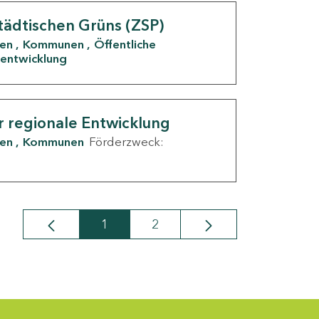
tädtischen Grüns (ZSP)
den
Kommunen
Öffentliche
entwicklung
r regionale Entwicklung
den
Kommunen
Förderzweck:
1
2
Seite
Seite