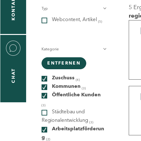
KONTAKT
5 Er
Typ
gen
regi
Webcontent, Artikel
n
(5)
Kategorie
ENTFERNEN
CHAT
icecenter
Zuschuss
(4)
Kommunen
(3)
Öffentliche Kunden
taktformular
(3)
Städtebau und
Regionalentwicklung
(3)
Arbeitsplatzförderun
erportal
g
(2)