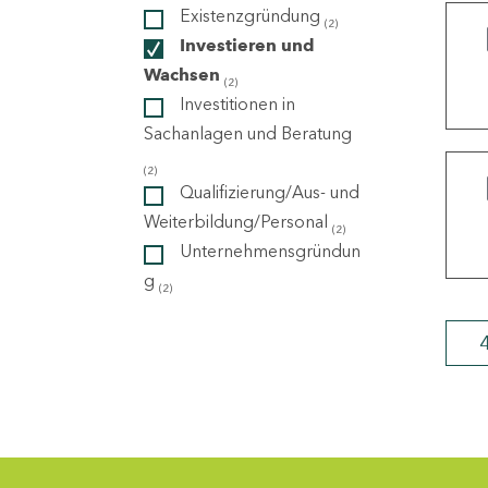
Existenzgründung
(2)
Investieren und
ndorte
Wachsen
(2)
Investitionen in
Sachanlagen und Beratung
(2)
Qualifizierung/Aus- und
Weiterbildung/Personal
(2)
Unternehmensgründun
g
(2)