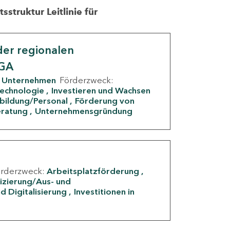
struktur Leitlinie für
er regionalen
IGA
Unternehmen
Förderzweck:
Technologie
Investieren und Wachsen
rbildung/Personal
Förderung von
eratung
Unternehmensgründung
örderzweck:
Arbeitsplatzförderung
fizierung/Aus- und
d Digitalisierung
Investitionen in
g