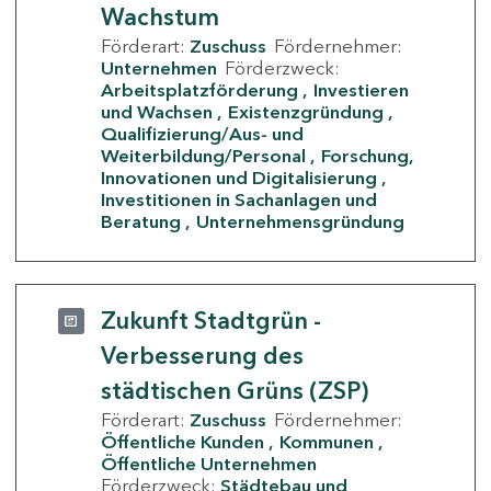
Wachstum
Förderart:
Zuschuss
Fördernehmer:
Unternehmen
Förderzweck:
Arbeitsplatzförderung
Investieren
und Wachsen
Existenzgründung
Qualifizierung/Aus- und
Weiterbildung/Personal
Forschung,
Innovationen und Digitalisierung
Investitionen in Sachanlagen und
Beratung
Unternehmensgründung
Zukunft Stadtgrün -
Verbesserung des
städtischen Grüns (ZSP)
Förderart:
Zuschuss
Fördernehmer:
Öffentliche Kunden
Kommunen
Öffentliche Unternehmen
Förderzweck:
Städtebau und