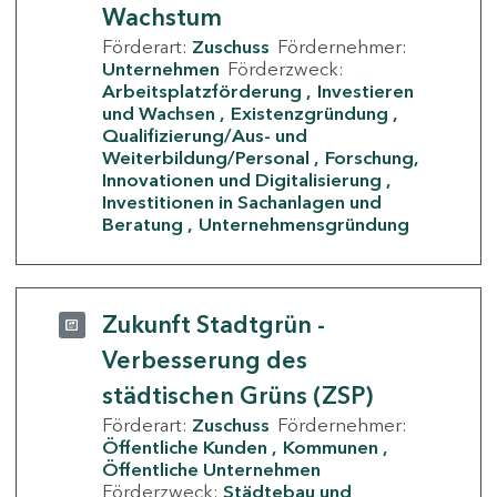
Wachstum
Förderart:
Zuschuss
Fördernehmer:
Unternehmen
Förderzweck:
Arbeitsplatzförderung
Investieren
und Wachsen
Existenzgründung
Qualifizierung/Aus- und
Weiterbildung/Personal
Forschung,
Innovationen und Digitalisierung
Investitionen in Sachanlagen und
Beratung
Unternehmensgründung
Zukunft Stadtgrün -
Verbesserung des
städtischen Grüns (ZSP)
Förderart:
Zuschuss
Fördernehmer:
Öffentliche Kunden
Kommunen
Öffentliche Unternehmen
Förderzweck:
Städtebau und