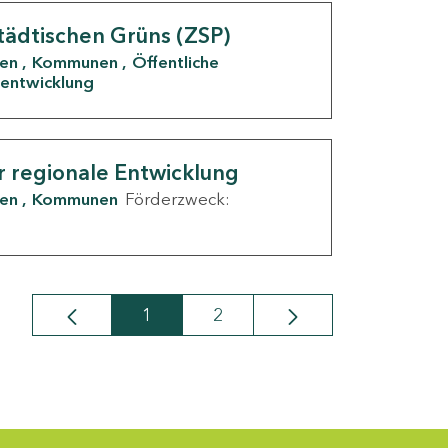
tädtischen Grüns (ZSP)
den
Kommunen
Öffentliche
entwicklung
r regionale Entwicklung
den
Kommunen
Förderzweck:
1
2
Seite
Seite