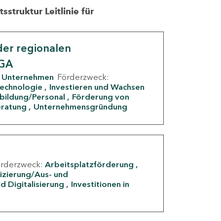
struktur Leitlinie für
er regionalen
IGA
Unternehmen
Förderzweck:
Technologie
Investieren und Wachsen
rbildung/Personal
Förderung von
eratung
Unternehmensgründung
örderzweck:
Arbeitsplatzförderung
fizierung/Aus- und
d Digitalisierung
Investitionen in
g