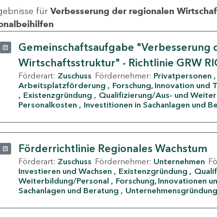
gebnisse für
Verbesserung der regionalen Wirtschafts
onalbeihilfen
Gemeinschaftsaufgabe "Verbesserung d
Wirtschaftsstruktur" - Richtlinie GRW R
Förderart:
Zuschuss
Fördernehmer:
Privatpersonen
Arbeitsplatzförderung
Forschung, Innovation und 
Existenzgründung
Qualifizierung/Aus- und Weite
Personalkosten
Investitionen in Sachanlagen und B
Förderrichtlinie Regionales Wachstum
Förderart:
Zuschuss
Fördernehmer:
Unternehmen
F
Investieren und Wachsen
Existenzgründung
Quali
Weiterbildung/Personal
Forschung, Innovationen un
Sachanlagen und Beratung
Unternehmensgründun