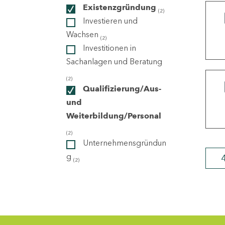
Existenzgründung
(2)
Investieren und
ndorte
Wachsen
(2)
Investitionen in
Sachanlagen und Beratung
(2)
Qualifizierung/Aus-
und
Weiterbildung/Personal
(2)
Unternehmensgründun
g
(2)