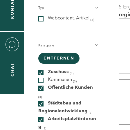
KONTAKT
5 Er
Typ
gen
regi
Webcontent, Artikel
n
(5)
Kategorie
ENTFERNEN
CHAT
icecenter
Zuschuss
(4)
Kommunen
(3)
Öffentliche Kunden
taktformular
(3)
Städtebau und
Regionalentwicklung
(3)
Arbeitsplatzförderun
erportal
g
(2)