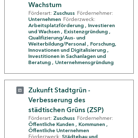
Wachstum
Förderart:
Zuschuss
Fördernehmer:
Unternehmen
Förderzweck:
Arbeitsplatzförderung
Investieren
und Wachsen
Existenzgründung
Qualifizierung/Aus- und
Weiterbildung/Personal
Forschung,
Innovationen und Digitalisierung
Investitionen in Sachanlagen und
Beratung
Unternehmensgründung
Zukunft Stadtgrün -
Verbesserung des
städtischen Grüns (ZSP)
Förderart:
Zuschuss
Fördernehmer:
Öffentliche Kunden
Kommunen
Öffentliche Unternehmen
Förderzweck:
Städtebau und