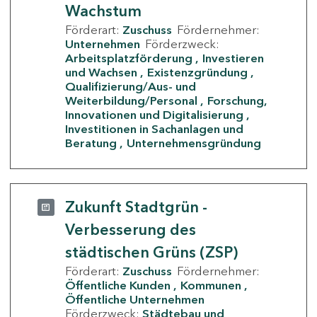
Wachstum
Förderart:
Zuschuss
Fördernehmer:
Unternehmen
Förderzweck:
Arbeitsplatzförderung
Investieren
und Wachsen
Existenzgründung
Qualifizierung/Aus- und
Weiterbildung/Personal
Forschung,
Innovationen und Digitalisierung
Investitionen in Sachanlagen und
Beratung
Unternehmensgründung
Zukunft Stadtgrün -
Verbesserung des
städtischen Grüns (ZSP)
Förderart:
Zuschuss
Fördernehmer:
Öffentliche Kunden
Kommunen
Öffentliche Unternehmen
Förderzweck:
Städtebau und