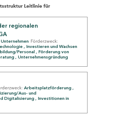
struktur Leitlinie für
er regionalen
IGA
Unternehmen
Förderzweck:
Technologie
Investieren und Wachsen
rbildung/Personal
Förderung von
eratung
Unternehmensgründung
örderzweck:
Arbeitsplatzförderung
fizierung/Aus- und
d Digitalisierung
Investitionen in
g