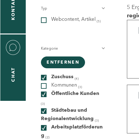
KONTAKT
5 Er
Typ
gen
regi
Webcontent, Artikel
n
(5)
Kategorie
ENTFERNEN
CHAT
icecenter
Zuschuss
(4)
Kommunen
(3)
Öffentliche Kunden
taktformular
(3)
Städtebau und
Regionalentwicklung
(3)
Arbeitsplatzförderun
erportal
g
(2)