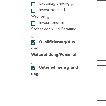
Existenzgründung
(2)
Investieren und
ndorte
Wachsen
(2)
Investitionen in
Sachanlagen und Beratung
(2)
Qualifizierung/Aus-
und
Weiterbildung/Personal
(2)
Unternehmensgründ
ung
(2)