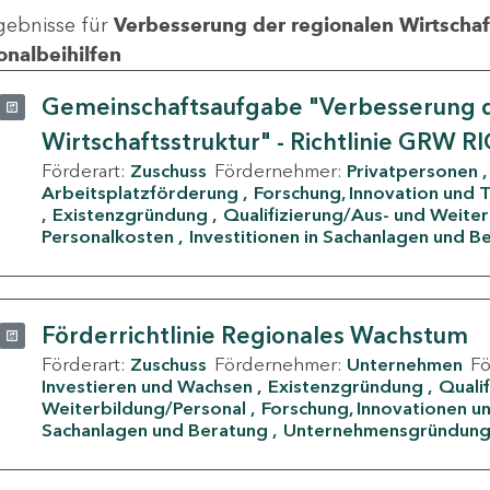
gebnisse für
Verbesserung der regionalen Wirtschafts
onalbeihilfen
Gemeinschaftsaufgabe "Verbesserung d
Wirtschaftsstruktur" - Richtlinie GRW R
Förderart:
Zuschuss
Fördernehmer:
Privatpersonen
Arbeitsplatzförderung
Forschung, Innovation und 
Existenzgründung
Qualifizierung/Aus- und Weite
Personalkosten
Investitionen in Sachanlagen und B
Förderrichtlinie Regionales Wachstum
Förderart:
Zuschuss
Fördernehmer:
Unternehmen
F
Investieren und Wachsen
Existenzgründung
Quali
Weiterbildung/Personal
Forschung, Innovationen un
Sachanlagen und Beratung
Unternehmensgründun