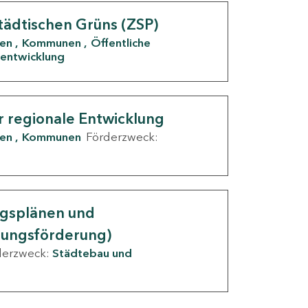
tädtischen Grüns (ZSP)
den
Kommunen
Öffentliche
entwicklung
r regionale Entwicklung
den
Kommunen
Förderzweck:
ngsplänen und
nungsförderung)
derzweck:
Städtebau und