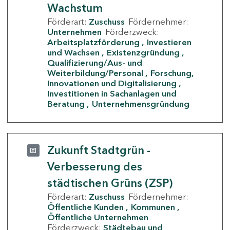
Wachstum
Förderart:
Zuschuss
Fördernehmer:
Unternehmen
Förderzweck:
Arbeitsplatzförderung
Investieren
und Wachsen
Existenzgründung
Qualifizierung/Aus- und
Weiterbildung/Personal
Forschung,
Innovationen und Digitalisierung
Investitionen in Sachanlagen und
Beratung
Unternehmensgründung
Zukunft Stadtgrün -
Verbesserung des
städtischen Grüns (ZSP)
Förderart:
Zuschuss
Fördernehmer:
Öffentliche Kunden
Kommunen
Öffentliche Unternehmen
Förderzweck:
Städtebau und