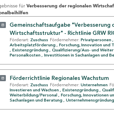
gebnisse für
Verbesserung der regionalen Wirtschafts
onalbeihilfen
Gemeinschaftsaufgabe "Verbesserung d
Wirtschaftsstruktur" - Richtlinie GRW R
Förderart:
Zuschuss
Fördernehmer:
Privatpersonen
Arbeitsplatzförderung
Forschung, Innovation und 
Existenzgründung
Qualifizierung/Aus- und Weite
Personalkosten
Investitionen in Sachanlagen und B
Förderrichtlinie Regionales Wachstum
Förderart:
Zuschuss
Fördernehmer:
Unternehmen
F
Investieren und Wachsen
Existenzgründung
Quali
Weiterbildung/Personal
Forschung, Innovationen un
Sachanlagen und Beratung
Unternehmensgründun