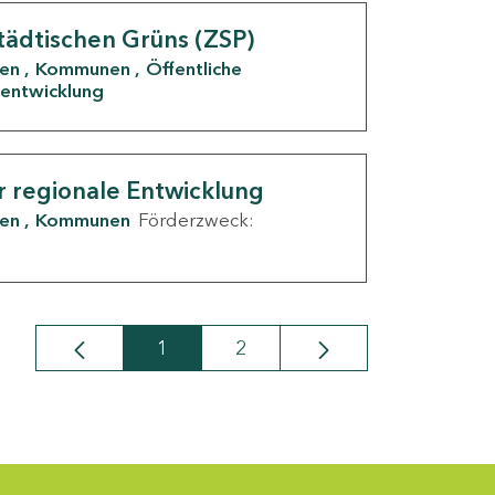
tädtischen Grüns (ZSP)
den
Kommunen
Öffentliche
entwicklung
r regionale Entwicklung
den
Kommunen
Förderzweck:
1
2
Seite
Seite