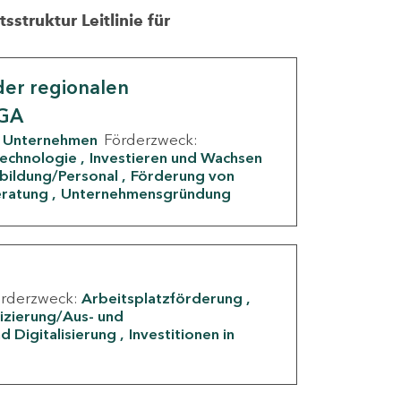
struktur Leitlinie für
er regionalen
IGA
Unternehmen
Förderzweck:
Technologie
Investieren und Wachsen
rbildung/Personal
Förderung von
eratung
Unternehmensgründung
örderzweck:
Arbeitsplatzförderung
fizierung/Aus- und
d Digitalisierung
Investitionen in
g