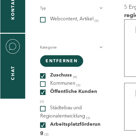
KONTAKT
5 Er
Typ
gen
regi
Webcontent, Artikel
n
(5)
Kategorie
ENTFERNEN
CHAT
icecenter
Zuschuss
(4)
Kommunen
(3)
Öffentliche Kunden
taktformular
(3)
Städtebau und
Regionalentwicklung
(3)
Arbeitsplatzförderun
erportal
g
(2)