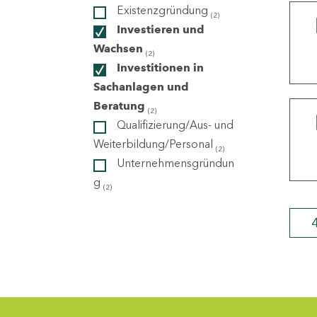
Existenzgründung
(2)
Investieren und
ndorte
Wachsen
(2)
Investitionen in
Sachanlagen und
Beratung
(2)
Qualifizierung/Aus- und
Weiterbildung/Personal
(2)
Unternehmensgründun
g
(2)