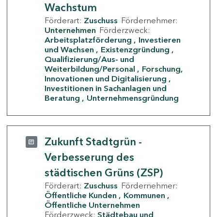
Wachstum
Förderart:
Zuschuss
Fördernehmer:
Unternehmen
Förderzweck:
Arbeitsplatzförderung
Investieren
und Wachsen
Existenzgründung
Qualifizierung/Aus- und
Weiterbildung/Personal
Forschung,
Innovationen und Digitalisierung
Investitionen in Sachanlagen und
Beratung
Unternehmensgründung
Zukunft Stadtgrün -
Verbesserung des
städtischen Grüns (ZSP)
Förderart:
Zuschuss
Fördernehmer:
Öffentliche Kunden
Kommunen
Öffentliche Unternehmen
Förderzweck:
Städtebau und