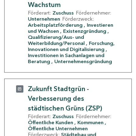
Wachstum
Förderart:
Zuschuss
Fördernehmer:
Unternehmen
Förderzweck:
Arbeitsplatzförderung
Investieren
und Wachsen
Existenzgründung
Qualifizierung/Aus- und
Weiterbildung/Personal
Forschung,
Innovationen und Digitalisierung
Investitionen in Sachanlagen und
Beratung
Unternehmensgründung
Zukunft Stadtgrün -
Verbesserung des
städtischen Grüns (ZSP)
Förderart:
Zuschuss
Fördernehmer:
Öffentliche Kunden
Kommunen
Öffentliche Unternehmen
Förderzweck:
Städtebau und