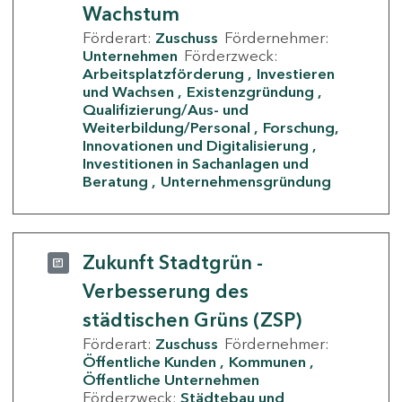
Wachstum
Förderart:
Zuschuss
Fördernehmer:
Unternehmen
Förderzweck:
Arbeitsplatzförderung
Investieren
und Wachsen
Existenzgründung
Qualifizierung/Aus- und
Weiterbildung/Personal
Forschung,
Innovationen und Digitalisierung
Investitionen in Sachanlagen und
Beratung
Unternehmensgründung
Zukunft Stadtgrün -
Verbesserung des
städtischen Grüns (ZSP)
Förderart:
Zuschuss
Fördernehmer:
Öffentliche Kunden
Kommunen
Öffentliche Unternehmen
Förderzweck:
Städtebau und