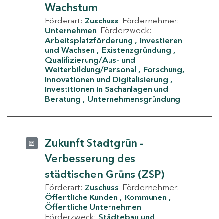
Wachstum
Förderart:
Zuschuss
Fördernehmer:
Unternehmen
Förderzweck:
Arbeitsplatzförderung
Investieren
und Wachsen
Existenzgründung
Qualifizierung/Aus- und
Weiterbildung/Personal
Forschung,
Innovationen und Digitalisierung
Investitionen in Sachanlagen und
Beratung
Unternehmensgründung
Zukunft Stadtgrün -
Verbesserung des
städtischen Grüns (ZSP)
Förderart:
Zuschuss
Fördernehmer:
Öffentliche Kunden
Kommunen
Öffentliche Unternehmen
Förderzweck:
Städtebau und