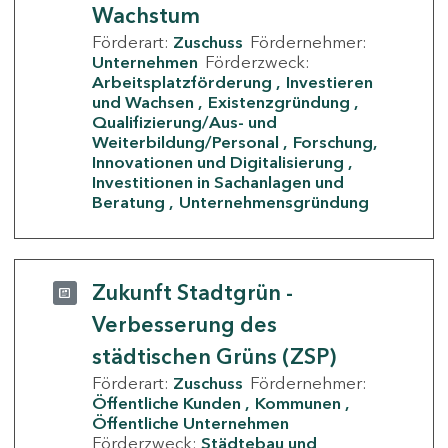
Wachstum
Förderart:
Zuschuss
Fördernehmer:
Unternehmen
Förderzweck:
Arbeitsplatzförderung
Investieren
und Wachsen
Existenzgründung
Qualifizierung/Aus- und
Weiterbildung/Personal
Forschung,
Innovationen und Digitalisierung
Investitionen in Sachanlagen und
Beratung
Unternehmensgründung
Zukunft Stadtgrün -
Verbesserung des
städtischen Grüns (ZSP)
Förderart:
Zuschuss
Fördernehmer:
Öffentliche Kunden
Kommunen
Öffentliche Unternehmen
Förderzweck:
Städtebau und