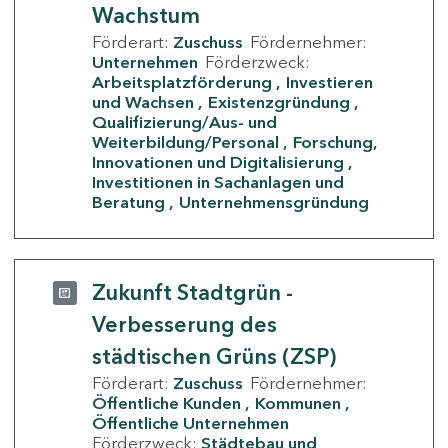
Wachstum
Förderart:
Zuschuss
Fördernehmer:
Unternehmen
Förderzweck:
Arbeitsplatzförderung
Investieren
und Wachsen
Existenzgründung
Qualifizierung/Aus- und
Weiterbildung/Personal
Forschung,
Innovationen und Digitalisierung
Investitionen in Sachanlagen und
Beratung
Unternehmensgründung
Zukunft Stadtgrün -
Verbesserung des
städtischen Grüns (ZSP)
Förderart:
Zuschuss
Fördernehmer:
Öffentliche Kunden
Kommunen
Öffentliche Unternehmen
Förderzweck:
Städtebau und