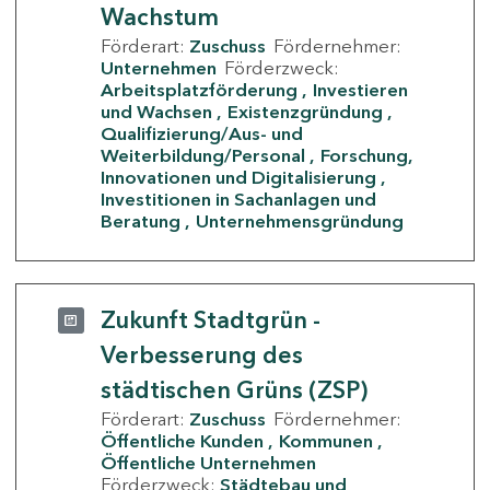
Wachstum
Förderart:
Zuschuss
Fördernehmer:
Unternehmen
Förderzweck:
Arbeitsplatzförderung
Investieren
und Wachsen
Existenzgründung
Qualifizierung/Aus- und
Weiterbildung/Personal
Forschung,
Innovationen und Digitalisierung
Investitionen in Sachanlagen und
Beratung
Unternehmensgründung
Zukunft Stadtgrün -
Verbesserung des
städtischen Grüns (ZSP)
Förderart:
Zuschuss
Fördernehmer:
Öffentliche Kunden
Kommunen
Öffentliche Unternehmen
Förderzweck:
Städtebau und