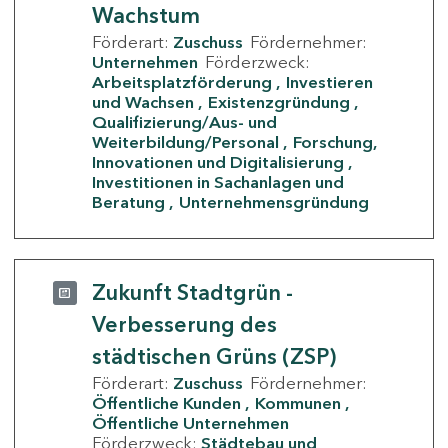
Wachstum
Förderart:
Zuschuss
Fördernehmer:
Unternehmen
Förderzweck:
Arbeitsplatzförderung
Investieren
und Wachsen
Existenzgründung
Qualifizierung/Aus- und
Weiterbildung/Personal
Forschung,
Innovationen und Digitalisierung
Investitionen in Sachanlagen und
Beratung
Unternehmensgründung
Zukunft Stadtgrün -
Verbesserung des
städtischen Grüns (ZSP)
Förderart:
Zuschuss
Fördernehmer:
Öffentliche Kunden
Kommunen
Öffentliche Unternehmen
Förderzweck:
Städtebau und