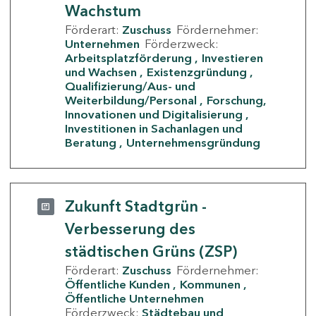
Wachstum
Förderart:
Zuschuss
Fördernehmer:
Unternehmen
Förderzweck:
Arbeitsplatzförderung
Investieren
und Wachsen
Existenzgründung
Qualifizierung/Aus- und
Weiterbildung/Personal
Forschung,
Innovationen und Digitalisierung
Investitionen in Sachanlagen und
Beratung
Unternehmensgründung
Zukunft Stadtgrün -
Verbesserung des
städtischen Grüns (ZSP)
Förderart:
Zuschuss
Fördernehmer:
Öffentliche Kunden
Kommunen
Öffentliche Unternehmen
Förderzweck:
Städtebau und