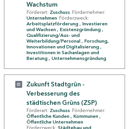
Wachstum
Förderart:
Zuschuss
Fördernehmer:
Unternehmen
Förderzweck:
Arbeitsplatzförderung
Investieren
und Wachsen
Existenzgründung
Qualifizierung/Aus- und
Weiterbildung/Personal
Forschung,
Innovationen und Digitalisierung
Investitionen in Sachanlagen und
Beratung
Unternehmensgründung
Zukunft Stadtgrün -
Verbesserung des
städtischen Grüns (ZSP)
Förderart:
Zuschuss
Fördernehmer:
Öffentliche Kunden
Kommunen
Öffentliche Unternehmen
Förderzweck:
Städtebau und