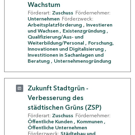
Wachstum
Förderart:
Zuschuss
Fördernehmer:
Unternehmen
Förderzweck:
Arbeitsplatzförderung
Investieren
und Wachsen
Existenzgründung
Qualifizierung/Aus- und
Weiterbildung/Personal
Forschung,
Innovationen und Digitalisierung
Investitionen in Sachanlagen und
Beratung
Unternehmensgründung
Zukunft Stadtgrün -
Verbesserung des
städtischen Grüns (ZSP)
Förderart:
Zuschuss
Fördernehmer:
Öffentliche Kunden
Kommunen
Öffentliche Unternehmen
Förderzweck:
Städtebau und