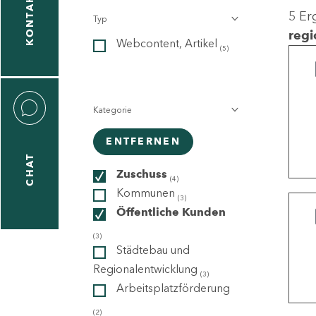
KONTAKT
5 Er
Typ
gen
regi
Webcontent, Artikel
n
(5)
Kategorie
ENTFERNEN
CHAT
icecenter
Zuschuss
(4)
Kommunen
(3)
Öffentliche Kunden
taktformular
(3)
Städtebau und
Regionalentwicklung
(3)
Arbeitsplatzförderung
erportal
(2)