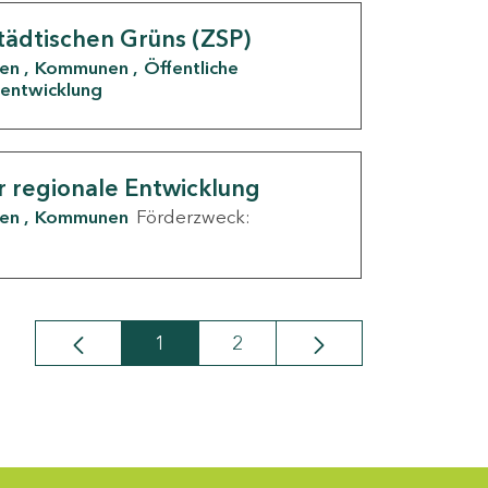
tädtischen Grüns (ZSP)
den
Kommunen
Öffentliche
entwicklung
r regionale Entwicklung
den
Kommunen
Förderzweck:
1
2
Seite
Seite