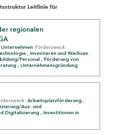
struktur Leitlinie für
er regionalen
IGA
Unternehmen
Förderzweck:
Technologie
Investieren und Wachsen
rbildung/Personal
Förderung von
eratung
Unternehmensgründung
örderzweck:
Arbeitsplatzförderung
fizierung/Aus- und
d Digitalisierung
Investitionen in
g