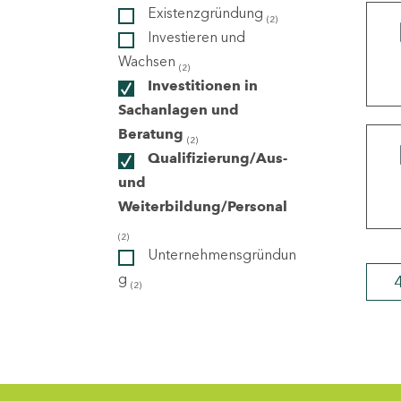
Existenzgründung
(2)
Investieren und
ndorte
Wachsen
(2)
Investitionen in
Sachanlagen und
Beratung
(2)
Qualifizierung/Aus-
und
Weiterbildung/Personal
(2)
Unternehmensgründun
g
(2)