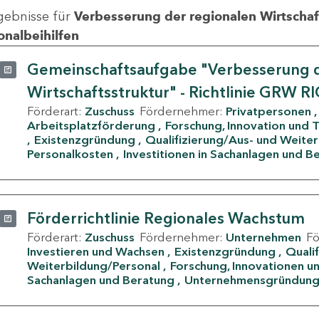
gebnisse für
Verbesserung der regionalen Wirtschafts
onalbeihilfen
Gemeinschaftsaufgabe "Verbesserung d
Wirtschaftsstruktur" - Richtlinie GRW R
Förderart:
Zuschuss
Fördernehmer:
Privatpersonen
Arbeitsplatzförderung
Forschung, Innovation und 
Existenzgründung
Qualifizierung/Aus- und Weite
Personalkosten
Investitionen in Sachanlagen und B
Förderrichtlinie Regionales Wachstum
Förderart:
Zuschuss
Fördernehmer:
Unternehmen
F
Investieren und Wachsen
Existenzgründung
Quali
Weiterbildung/Personal
Forschung, Innovationen un
Sachanlagen und Beratung
Unternehmensgründun