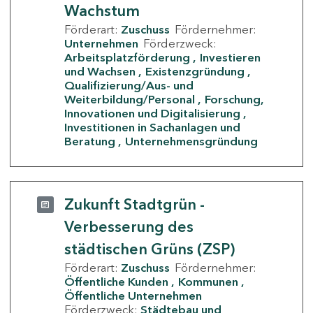
Wachstum
Förderart:
Zuschuss
Fördernehmer:
Unternehmen
Förderzweck:
Arbeitsplatzförderung
Investieren
und Wachsen
Existenzgründung
Qualifizierung/Aus- und
Weiterbildung/Personal
Forschung,
Innovationen und Digitalisierung
Investitionen in Sachanlagen und
Beratung
Unternehmensgründung
Zukunft Stadtgrün -
Verbesserung des
städtischen Grüns (ZSP)
Förderart:
Zuschuss
Fördernehmer:
Öffentliche Kunden
Kommunen
Öffentliche Unternehmen
Förderzweck:
Städtebau und