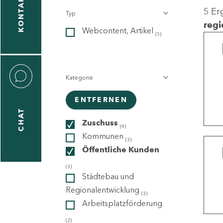
KONTAKT
5 Er
Typ
gen
regi
Webcontent, Artikel
n
(5)
Kategorie
ENTFERNEN
CHAT
icecenter
Zuschuss
(4)
Kommunen
(3)
Öffentliche Kunden
taktformular
(3)
Städtebau und
Regionalentwicklung
(3)
Arbeitsplatzförderung
erportal
(2)