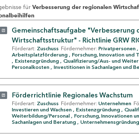
gebnisse für
Verbesserung der regionalen Wirtschafts
onalbeihilfen
Gemeinschaftsaufgabe "Verbesserung d
Wirtschaftsstruktur" - Richtlinie GRW R
Förderart:
Zuschuss
Fördernehmer:
Privatpersonen
Arbeitsplatzförderung
Forschung, Innovation und 
Existenzgründung
Qualifizierung/Aus- und Weite
Personalkosten
Investitionen in Sachanlagen und B
Förderrichtlinie Regionales Wachstum
Förderart:
Zuschuss
Fördernehmer:
Unternehmen
F
Investieren und Wachsen
Existenzgründung
Quali
Weiterbildung/Personal
Forschung, Innovationen un
Sachanlagen und Beratung
Unternehmensgründun