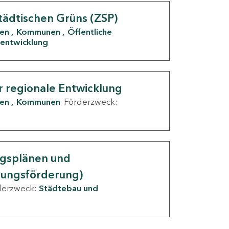
tädtischen Grüns (ZSP)
den
Kommunen
Öffentliche
entwicklung
r regionale Entwicklung
den
Kommunen
Förderzweck:
ngsplänen und
nungsförderung)
derzweck:
Städtebau und