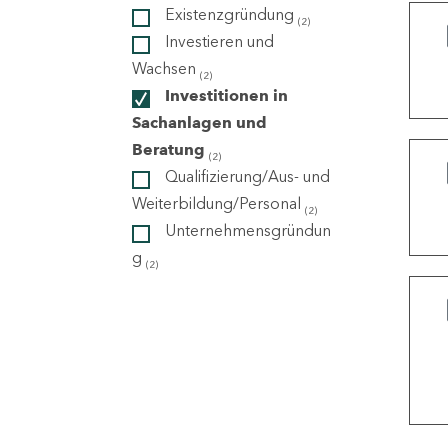
Existenzgründung
(2)
Investieren und
ndorte
Wachsen
(2)
Investitionen in
Sachanlagen und
Beratung
(2)
Qualifizierung/Aus- und
Weiterbildung/Personal
(2)
Unternehmensgründun
g
(2)