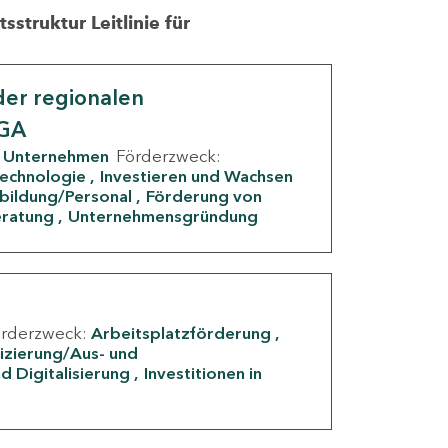
struktur Leitlinie für
er regionalen
IGA
Unternehmen
Förderzweck:
Technologie
Investieren und Wachsen
rbildung/Personal
Förderung von
eratung
Unternehmensgründung
örderzweck:
Arbeitsplatzförderung
fizierung/Aus- und
d Digitalisierung
Investitionen in
g