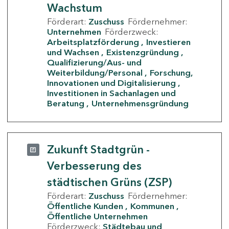
Wachstum
Förderart:
Zuschuss
Fördernehmer:
Unternehmen
Förderzweck:
Arbeitsplatzförderung
Investieren
und Wachsen
Existenzgründung
Qualifizierung/Aus- und
Weiterbildung/Personal
Forschung,
Innovationen und Digitalisierung
Investitionen in Sachanlagen und
Beratung
Unternehmensgründung
Zukunft Stadtgrün -
Verbesserung des
städtischen Grüns (ZSP)
Förderart:
Zuschuss
Fördernehmer:
Öffentliche Kunden
Kommunen
Öffentliche Unternehmen
Förderzweck:
Städtebau und