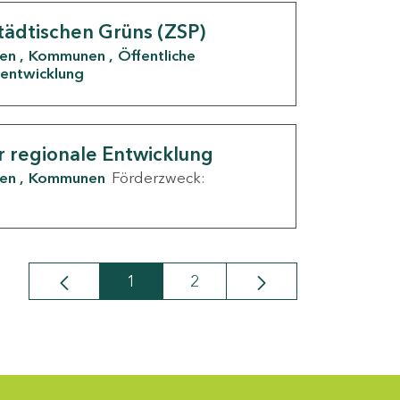
tädtischen Grüns (ZSP)
den
Kommunen
Öffentliche
entwicklung
r regionale Entwicklung
den
Kommunen
Förderzweck:
1
2
Seite
Seite