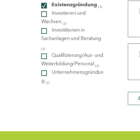
Existenzgründung
(2)
Investieren und
ndorte
Wachsen
(2)
Investitionen in
Sachanlagen und Beratung
(2)
Qualifizierung/Aus- und
Weiterbildung/Personal
(2)
Unternehmensgründun
g
(2)