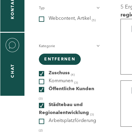
KONTAKT
5 Er
Typ
gen
regi
Webcontent, Artikel
n
(5)
Kategorie
ENTFERNEN
CHAT
icecenter
Zuschuss
(4)
Kommunen
(3)
Öffentliche Kunden
taktformular
(3)
Städtebau und
Regionalentwicklung
(3)
Arbeitsplatzförderung
erportal
(2)