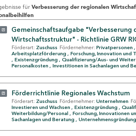
gebnisse für
Verbesserung der regionalen Wirtschafts
onalbeihilfen
Gemeinschaftsaufgabe "Verbesserung d
Wirtschaftsstruktur" - Richtlinie GRW R
Förderart:
Zuschuss
Fördernehmer:
Privatpersonen
Arbeitsplatzförderung
Forschung, Innovation und 
Existenzgründung
Qualifizierung/Aus- und Weite
Personalkosten
Investitionen in Sachanlagen und B
Förderrichtlinie Regionales Wachstum
Förderart:
Zuschuss
Fördernehmer:
Unternehmen
F
Investieren und Wachsen
Existenzgründung
Quali
Weiterbildung/Personal
Forschung, Innovationen un
Sachanlagen und Beratung
Unternehmensgründun