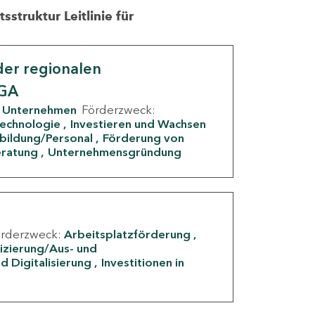
struktur Leitlinie für
er regionalen
IGA
Unternehmen
Förderzweck:
Technologie
Investieren und Wachsen
rbildung/Personal
Förderung von
eratung
Unternehmensgründung
örderzweck:
Arbeitsplatzförderung
fizierung/Aus- und
d Digitalisierung
Investitionen in
g